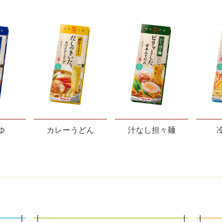
ゆ
カレーうどん
汁なし担々麺