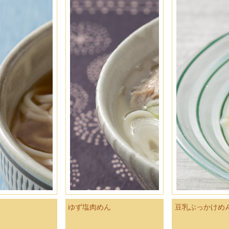
ゆず塩肉めん
豆乳ぶっかけめ