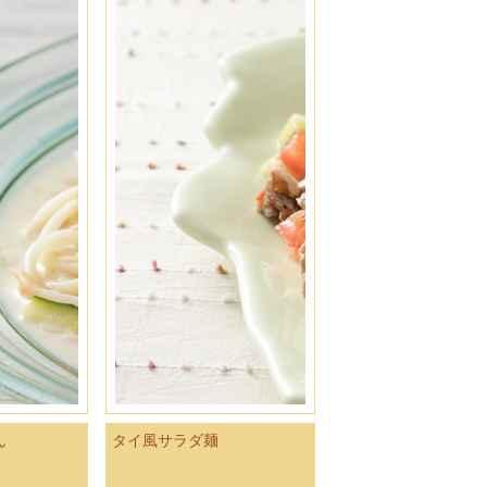
ん
タイ風サラダ麺