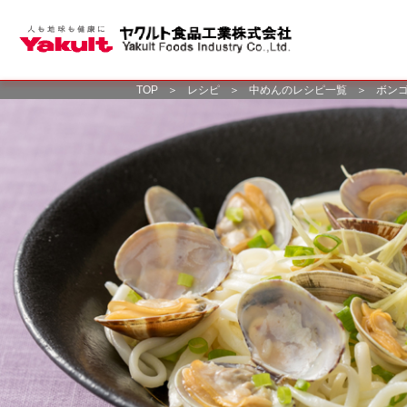
TOP
＞
レシピ
＞
中めんのレシピ一覧
＞
ボン