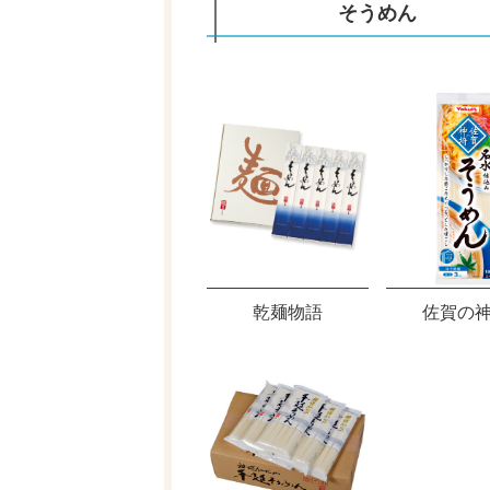
そうめん
乾麺物語
佐賀の