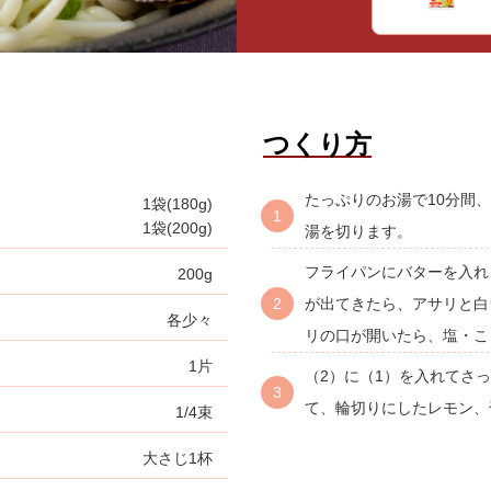
つくり方
たっぷりのお湯で10分間
1袋(180g)
1袋(200g)
湯を切ります。
フライパンにバターを入れ
200g
が出てきたら、アサリと白
各少々
リの口が開いたら、塩・こ
1片
（2）に（1）を入れてさ
て、輪切りにしたレモン、
1/4束
大さじ1杯