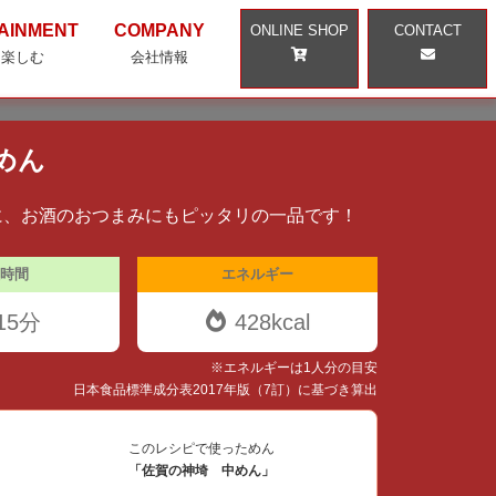
AINMENT
COMPANY
ONLINE SHOP
CONTACT
・楽しむ
会社情報
めん
に、お酒のおつまみにもピッタリの一品です！
時間
エネルギー
15分
428kcal
※エネルギーは1人分の目安
日本食品標準成分表2017年版（7訂）に基づき算出
このレシピで使っためん
「佐賀の神埼 中めん」