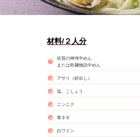
材料/２人分
佐賀の神埼中めん
または乾麺物語中めん
アサリ（砂出し）
塩、こしょう
ニンニク
青ネギ
白ワイン