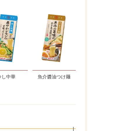
冷し中華
魚介醬油つけ麺