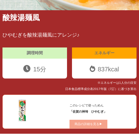
酸辣湯麺風
ひやむぎを酸辣湯麺風にアレンジ♪
調理時間
エネルギー
15分
837kcal
※エネルギーは1人分の目安
日本食品標準成分表2017年版（7訂）に基づき算出
このレシピで使っためん
「佐賀の神埼 ひやむぎ」
商品の詳細を見る▶