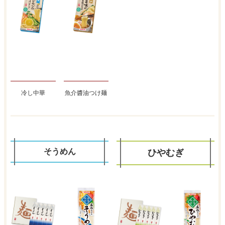
冷し中華
魚介醬油つけ麺
そうめん
ひやむぎ