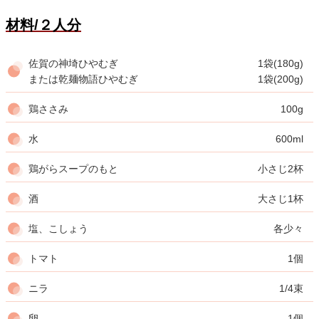
材料/２人分
佐賀の神埼ひやむぎ
1袋(180g)
または乾麺物語ひやむぎ
1袋(200g)
鶏ささみ
100g
水
600ml
鶏がらスープのもと
小さじ2杯
酒
大さじ1杯
塩、こしょう
各少々
トマト
1個
ニラ
1/4束
卵
1個