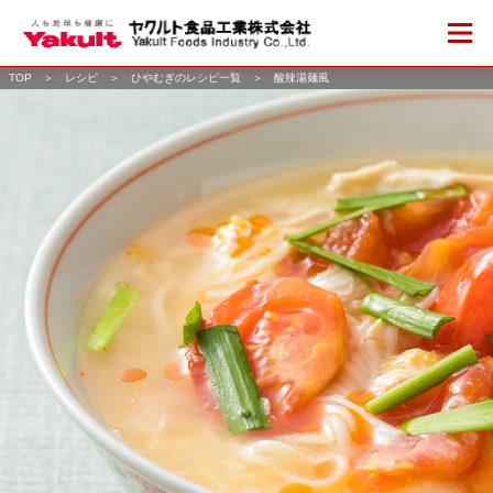
TOP
＞
レシピ
＞
ひやむぎのレシピ一覧
＞
酸辣湯麺風