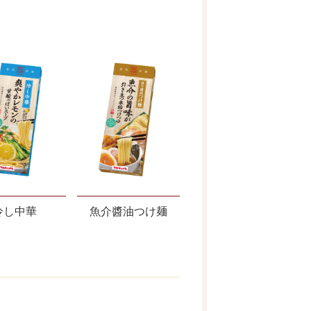
冷し中華
魚介醬油つけ麺