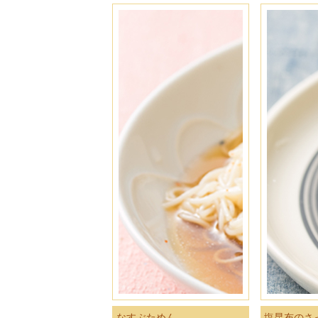
なすぶためん
塩昆布のさ