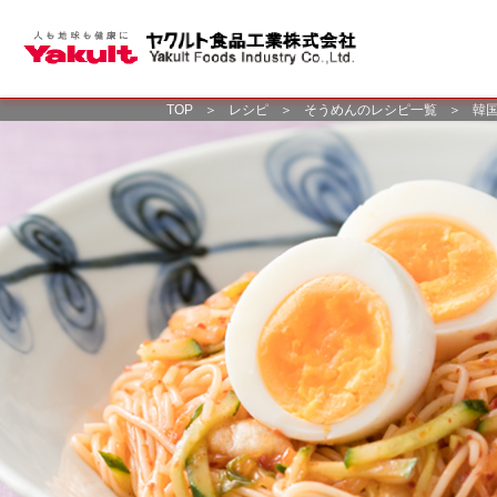
TOP
＞
レシピ
＞
そうめんのレシピ一覧
＞
韓