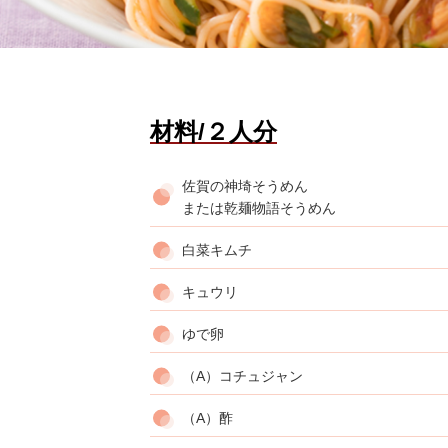
材料/２人分
佐賀の神埼そうめん
または乾麺物語そうめん
白菜キムチ
キュウリ
ゆで卵
（A）コチュジャン
（A）酢