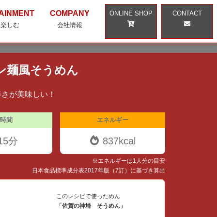
AINMENT
COMPANY
ONLINE SHOP
CONTACT
・楽しむ
会社情報
ン麺風そうめん
辛さが美味しい！
時間
エネルギー
15分
837kcal
※エネルギーは1人分の目安
日本食品標準成分表2017年版（7訂）に基づき算出
このレシピで使っためん
「佐賀の神埼 そうめん」