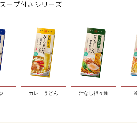
ゆ
カレーうどん
汁なし担々麺