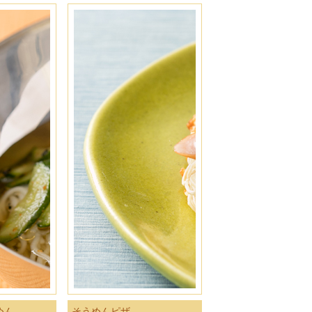
めん
そうめんピザ