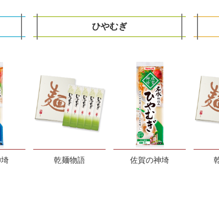
ひやむぎ
神埼
乾麺物語
佐賀の神埼