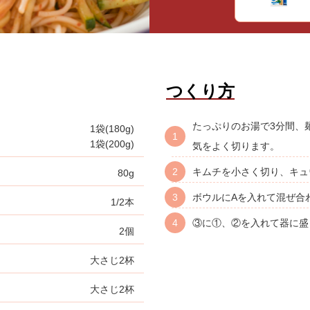
つくり方
たっぷりのお湯で3分間、
1袋(180g)
1袋(200g)
気をよく切ります。
キムチを小さく切り、キュ
80g
ボウルにAを入れて混ぜ合
1/2本
③に①、②を入れて器に盛
2個
大さじ2杯
大さじ2杯