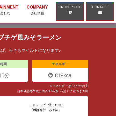
AINMENT
COMPANY
ONLINE SHOP
CONTACT
・楽しむ
会社情報
ブチゲ風みそラーメン
れば、辛さもマイルドになります♪
時間
エネルギー
15分
818kcal
※エネルギーは1人分の目安
日本食品標準成分表2017年版（7訂）に基づき算出
このレシピで使っためん
「麵許皆伝 みそ味」