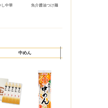
冷し中華
魚介醬油つけ麺
中めん