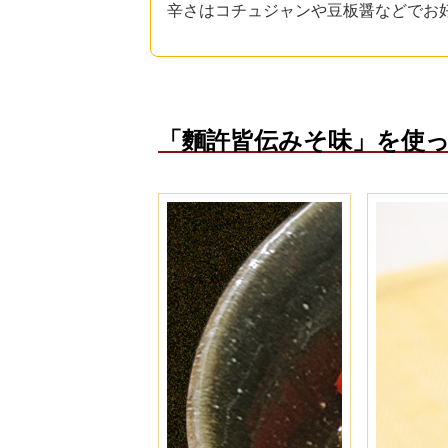
辛さはコチュジャンや豆板醤などでお好
「麵許皆伝みそ味」を使