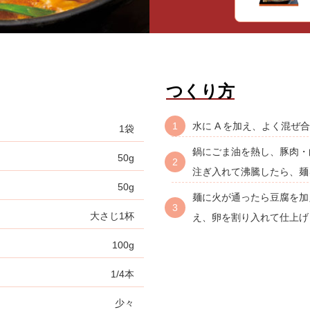
つくり方
水に A を加え、よく混ぜ
1袋
鍋にごま油を熱し、豚肉・
50g
注ぎ入れて沸騰したら、麺
50g
麺に火が通ったら豆腐を加
大さじ1杯
え、卵を割り入れて仕上げ
100g
1/4本
少々