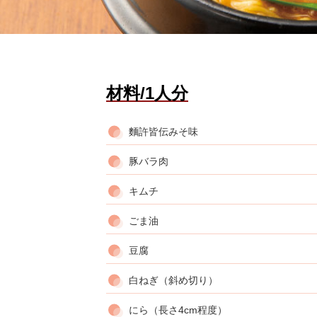
材料/1人分
麵許皆伝みそ味
豚バラ肉
キムチ
ごま油
豆腐
白ねぎ（斜め切り）
にら（長さ4cm程度）