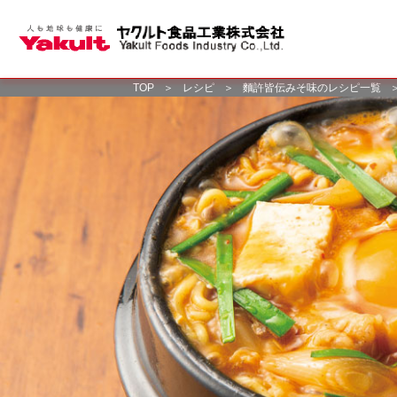
TOP
＞
レシピ
＞
麵許皆伝みそ味のレシピ一覧