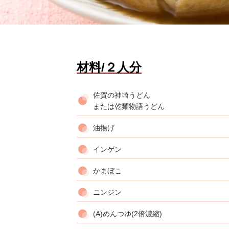
材料/２人分
佐賀の神埼うどん
または乾麺物語うどん
油揚げ
インゲン
かまぼこ
ニンジン
(A)めんつゆ(2倍濃縮)