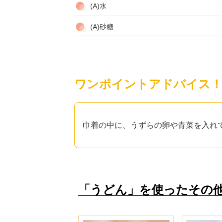
(A)水
(A)砂糖
ワンポイントアドバイス
巾着の中に、うずらの卵や青菜を入れ
「うどん」を使ったその