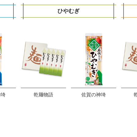
ひやむぎ
神埼
乾麺物語
佐賀の神埼