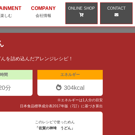
AINMENT
COMPANY
ONLINE SHOP
CONTACT
・楽しむ
会社情報
ん
どんを詰め込んだアレンジレシピ！
時間
エネルギー
20分
304kcal
※エネルギーは1人分の目安
日本食品標準成分表2017年版（7訂）に基づき算出
このレシピで使っためん
「佐賀の神埼 うどん」