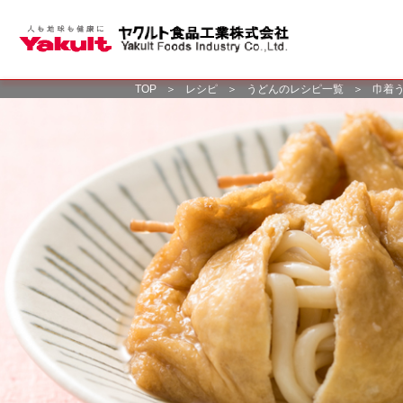
TOP
＞
レシピ
＞
うどんのレシピ一覧
＞
巾着