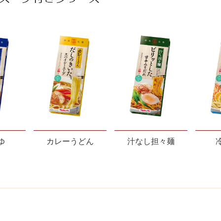
ゆ
カレーうどん
汁なし担々麺