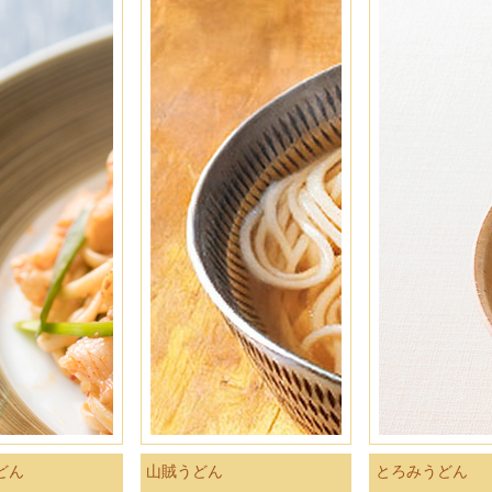
どん
山賊うどん
とろみうどん