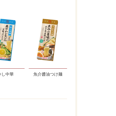
冷し中華
魚介醬油つけ麺