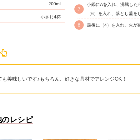
200ml
小鍋にAを入れ、沸騰した
（6）を入れ、落とし蓋を
小さじ4杯
最後に（4）を入れ、火が
！
ても美味しいです♪もちろん、好きな具材でアレンジOK！
他のレシピ