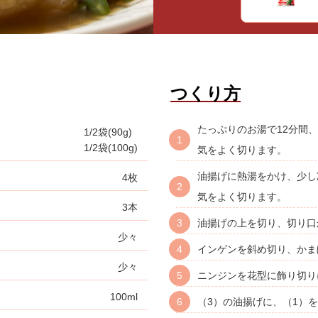
つくり方
たっぷりのお湯で12分間
1/2袋(90g)
1/2袋(100g)
気をよく切ります。
油揚げに熱湯をかけ、少し
4枚
気をよく切ります。
3本
油揚げの上を切り、切り口
少々
インゲンを斜め切り、かま
少々
ニンジンを花型に飾り切り
100ml
（3）の油揚げに、（1）を