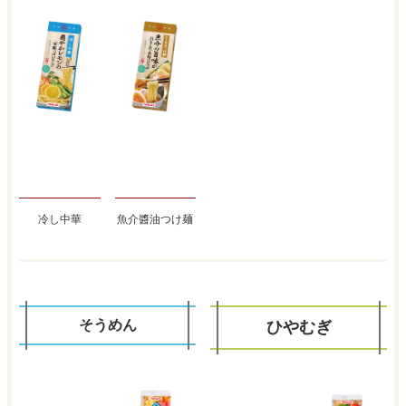
冷し中華
魚介醬油つけ麺
そうめん
ひやむぎ