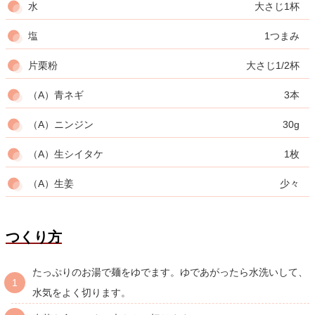
水
大さじ1杯
塩
1つまみ
片栗粉
大さじ1/2杯
（A）青ネギ
3本
（A）ニンジン
30g
（A）生シイタケ
1枚
（A）生姜
少々
つくり方
たっぷりのお湯で麺をゆでます。ゆであがったら水洗いして、
水気をよく切ります。