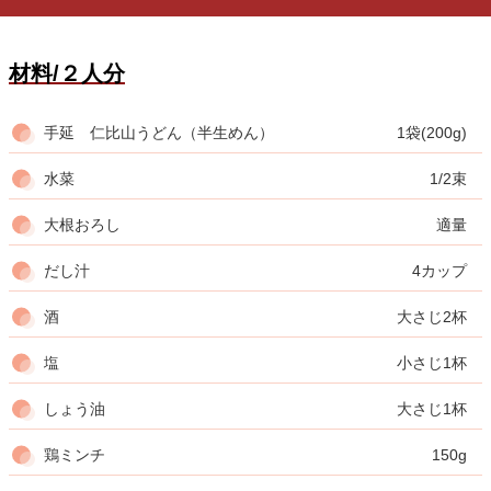
材料/２人分
手延 仁比山うどん（半生めん）
1袋(200g)
水菜
1/2束
大根おろし
適量
だし汁
4カップ
酒
大さじ2杯
塩
小さじ1杯
しょう油
大さじ1杯
鶏ミンチ
150g