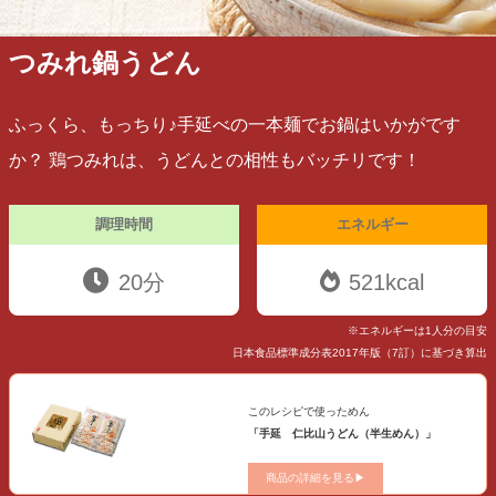
つみれ鍋うどん
ふっくら、もっちり♪手延べの一本麺でお鍋はいかがです
か？ 鶏つみれは、うどんとの相性もバッチリです！
調理時間
エネルギー
20分
521kcal
※エネルギーは1人分の目安
日本食品標準成分表2017年版（7訂）に基づき算出
このレシピで使っためん
「手延 仁比山うどん（半生めん）」
商品の詳細を見る▶