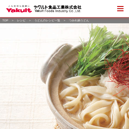
TOP
＞
レシピ
＞
うどんのレシピ一覧
＞
つみれ鍋うどん