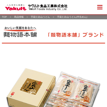
TOP
＞
商品情報
＞
手延仁比山うどん
＞
手延仁比山うどん(半生めん)