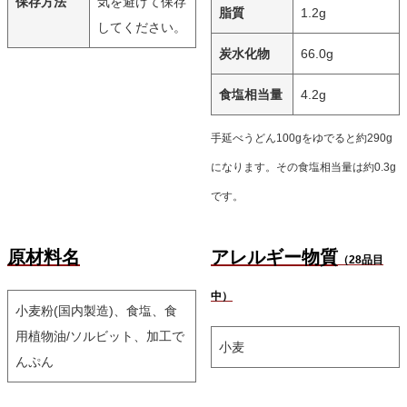
保存方法
気を避けて保存
脂質
1.2g
してください。
炭水化物
66.0g
食塩相当量
4.2g
手延べうどん100gをゆでると約290g
になります。その食塩相当量は約0.3g
です。
原材料名
アレルギー物質
（28品目
中）
小麦粉(国内製造)、食塩、食
用植物油/ソルビット、加工で
小麦
んぷん