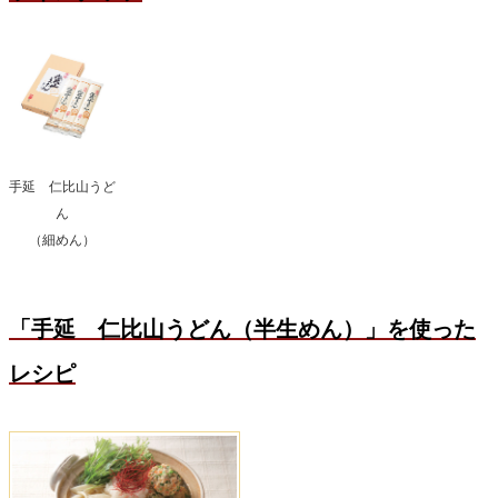
手延 仁比山うど
ん
（細めん）
「手延 仁比山うどん（半生めん）」を使った
レシピ