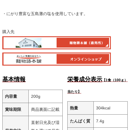
・にがり豊富な五島灘の塩を使用しています。
購入先
基本情報
栄養成分表示
【1食（100ｇ）
当たり】
内容量
200g
熱量
304kcal
賞味期限
商品裏面に記載
たんぱく質
7.4g
直射日光及び湿